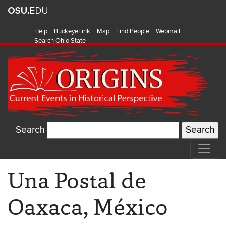
Help
BuckeyeLink
Map
Find People
Webmail
Search Ohio State
Search
Una Postal de
Oaxaca, México