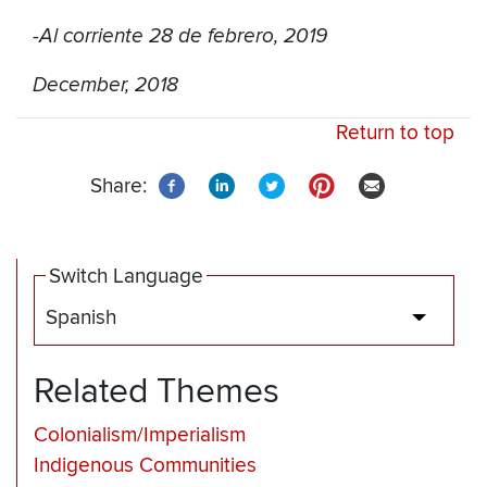
-Al corriente 28 de febrero, 2019
December, 2018
Return to top
Share:
Switch Language
Spanish
List add
Related Themes
Colonialism/Imperialism
Indigenous Communities