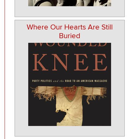
Where Our Hearts Are Still
Buried