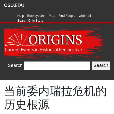
Help
BuckeyeLink
Map
Find People
Webmail
Search Ohio State
Search
当前委内瑞拉危机的
历史根源