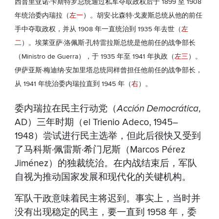
西普里亚诺·卡斯特罗总统通过私军夺取政权后于 1899 至 1908
年统治委内瑞拉（
左一
）。胡安·比森特·戈麦斯总统从他的前任
手中夺取政权，并从 1908 年一直统治到 1935 年去世（
左
二
）。埃莱亚萨·洛佩斯·孔特雷拉斯总统是他前任的战争部长
（Ministro de Guerra），于 1935 年至 1941 年执政（
左三
）。
伊萨亚斯·梅迪纳·安加里塔总统同样曾担任他前任的战争部长，
从 1941 年统治委内瑞拉直到 1945 年（
右
）。
委内瑞拉在民主行动党（
Acción Democrática
,
AD）三年时期（el Trienio Adeco, 1945–
1948）尝试进行民主选举，但此后很快又受到
了马科斯·佩雷斯·希门尼斯（Marcos Pérez
Jiménez）的独裁统治。在内战结束后，军队
自视为推动国家发展和现代化的关键机构。
军队干政意味着民主将迟到。事实上，当时并
没有出现稳定的民主，要一直到 1958 年，委