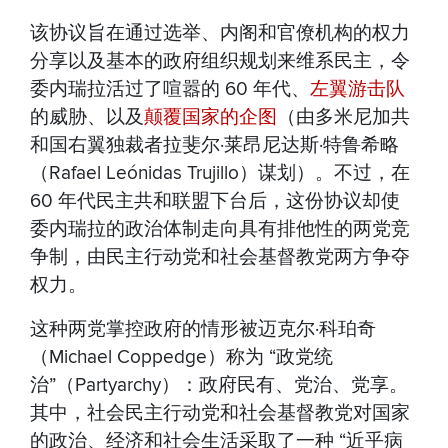
该协议旨在通过选举、内阁和官僚机构的权力
分享以及基本的政府组织规划来维系民主，令
委内瑞拉活过了喧嚣的 60 年代、
左翼游击队
的威胁、以及
颠覆国家的企图
（由多米尼加共
和国右翼独裁者拉斐尔·莱昂尼达斯·特鲁希略
（Rafael Leónidas Trujillo）谋划）。不过，在
60 年代民主共和联盟下台后，这份协议却使
委内瑞拉的政治体制走向具有排他性的两党竞
争制，由民主行动党和社会基督教党两方争夺
权力。
这种两党掌控政府的情形被迈克尔·科珀奇
（Michael Coppedge）称为 “政党统
治”（Partyarchy）：政府民有、党治、党享。
其中，社会民主行动党和社会基督教党对国家
的政治、经济和社会生活采取了一种 “近乎病