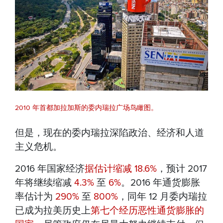
2010 年首都加拉加斯的委内瑞拉广场鸟瞰图。
但是，现在的委内瑞拉深陷政治、经济和人道
主义危机。
2016 年国家经济
据估计缩减 18.6%
，预计 2017
年将继续缩减
4.3%
至
6%
。2016 年通货膨胀
率估计为
290%
至
800%
，同年 12 月委内瑞拉
已成为拉美历史上
第七个经历恶性通货膨胀的