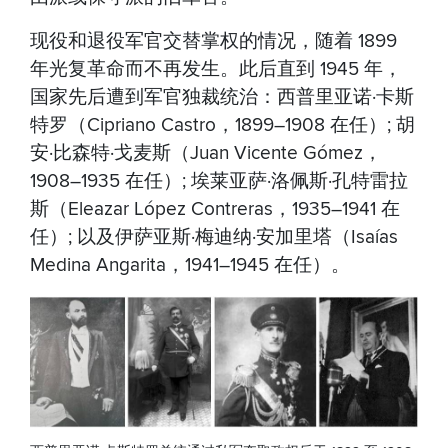
现役和退役军官交替掌权的情况，随着 1899
年光复革命而不再发生。此后直到 1945 年，
国家先后遭到军官独裁统治：西普里亚诺·卡斯
特罗（Cipriano Castro，1899–1908 在任）; 胡
安·比森特·戈麦斯（Juan Vicente Gómez，
1908–1935 在任）; 埃莱亚萨·洛佩斯·孔特雷拉
斯（Eleazar López Contreras，1935–1941 在
任）; 以及伊萨亚斯·梅迪纳·安加里塔（Isaías
Medina Angarita，1941–1945 在任）。