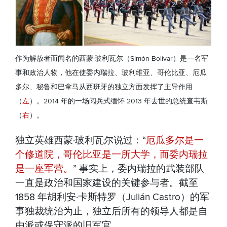
作为解放者而闻名的西蒙·玻利瓦尔（Simón Bolívar）是一名军
事和政治人物，他在使委内瑞拉、玻利维亚、哥伦比亚、厄瓜
多尔、秘鲁和巴拿马从西班牙的独立方面发挥了主导作用
（
左
）。2014 年的一场阅兵式缅怀 2013 年去世的总统查韦斯
（
右
）。
独立英雄西蒙·玻利瓦尔说过：“
厄瓜多尔是一
个修道院，哥伦比亚是一所大学，而委内瑞拉
是一座军营。
” 事实上，委内瑞拉的武装部队
一直是政治和国家建设的关键参与者。截至
1858 年胡利安·卡斯特罗（Julián Castro）的军
事独裁统治为止，独立后所有的领导人都是自
由派或保守派的旧军官。