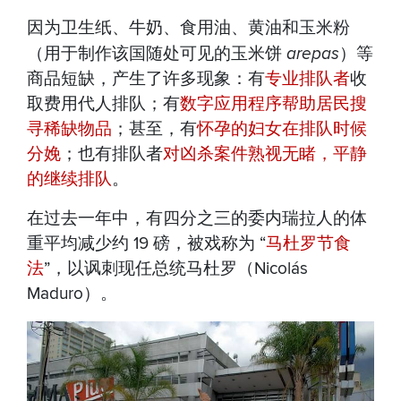
因为卫生纸、牛奶、食用油、黄油和玉米粉
（用于制作该国随处可见的玉米饼
arepas
）等
商品短缺，产生了许多现象：有
专业排队者
收
取费用代人排队；有
数字应用程序帮助居民搜
寻稀缺物品
；甚至，有
怀孕的妇女在排队时候
分娩
；也有排队者
对凶杀案件熟视无睹，平静
的继续排队
。
在过去一年中，有四分之三的委内瑞拉人的体
重平均减少约 19 磅，被戏称为 “
马杜罗节食
法
”，以讽刺现任总统马杜罗（Nicolás
Maduro）。