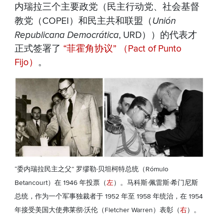
内瑞拉三个主要政党（民主行动党、社会基督
教党（COPEI）和民主共和联盟（
Unión
Republicana Democrática
, URD））的代表才
正式签署了
“菲霍角协议” （Pact of Punto
Fijo）
。
“委内瑞拉民主之父” 罗缪勒·贝坦柯特总统（Rómulo
Betancourt）在 1946 年投票（
左
）。马科斯·佩雷斯·希门尼斯
总统，作为一个军事独裁者于 1952 年至 1958 年统治，在 1954
年接受美国大使弗莱彻·沃伦（Fletcher Warren）表彰（
右
）。