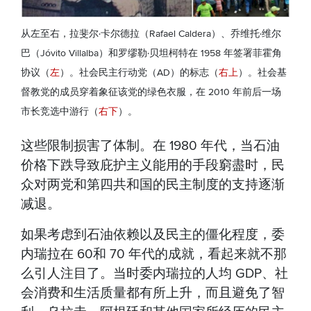
从左至右，拉斐尔·卡尔德拉（Rafael Caldera）、乔维托·维尔
巴（Jóvito Villalba）和罗缪勒·贝坦柯特在 1958 年签署菲霍角
协议（
左
）。社会民主行动党（AD）的标志（
右上
）。社会基
督教党的成员穿着象征该党的绿色衣服，在 2010 年前后一场
市长竞选中游行（
右下
）。
这些限制损害了体制。在 1980 年代，当石油
价格下跌导致庇护主义能用的手段窮盡时，民
众对两党和第四共和国的民主制度的支持逐渐
减退。
如果考虑到石油依赖以及民主的僵化程度，委
内瑞拉在 60和 70 年代的成就，看起来就不那
么引人注目了。当时委内瑞拉的人均 GDP、社
会消费和生活质量都有所上升，而且避免了智