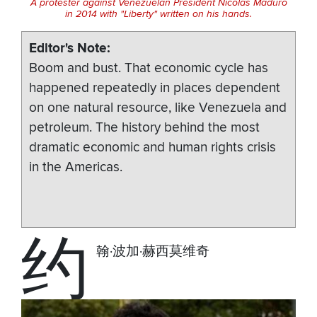
A protester against Venezuelan President Nicolás Maduro
in 2014 with "Liberty" written on his hands.
Editor's Note
Boom and bust. That economic cycle has
happened repeatedly in places dependent
on one natural resource, like Venezuela and
petroleum. The history behind the most
dramatic economic and human rights crisis
in the Americas.
约
翰·波加·赫西莫维奇