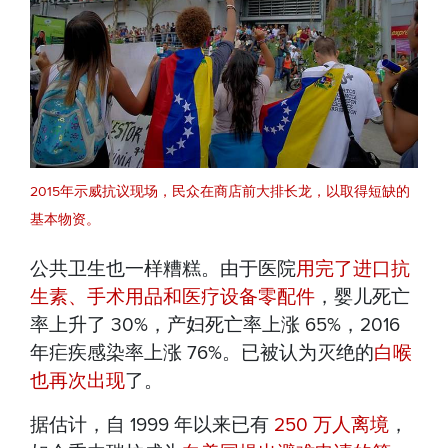
2015年示威抗议现场，民众在商店前大排长龙，以取得短缺的
基本物资。
公共卫生也一样糟糕。由于医院
用完了进口抗
生素、手术用品和医疗设备零配件
，婴儿死亡
率上升了 30%，产妇死亡率上涨 65%，2016
年疟疾感染率上涨 76%。已被认为灭绝的
白喉
也再次出现
了。
据估计，自 1999 年以来已有
250 万人离境
，